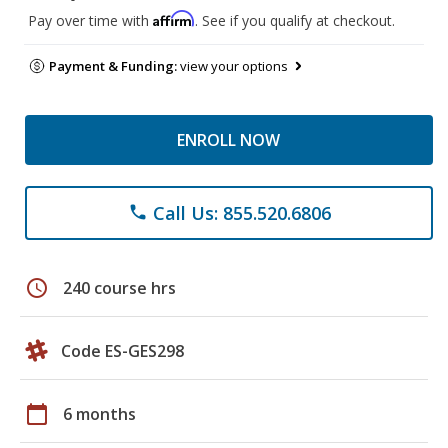
Affirm
Pay over time with
. See if you qualify at checkout.
Payment & Funding:
view your options
ENROLL NOW
Call Us: 855.520.6806
phone
schedule
240 course hrs
Code ES-GES298
calendar_today
6 months