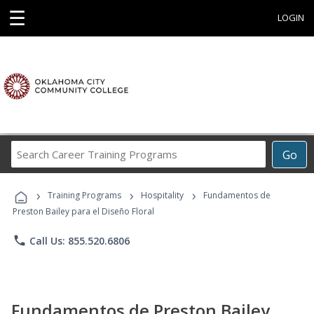
☰
LOGIN
Search
Go
Career
Training
›
›
›
Programs
Training Programs
Hospitality
Fundamentos de
Preston Bailey para el Diseño Floral
phone
Call Us: 855.520.6806
Fundamentos de Preston Bailey