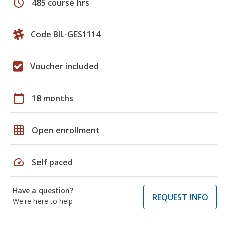
schedule
485 course hrs
Code BIL-GES1114
Voucher included
calendar_today
18 months
grid_on
Open enrollment
speed
Self paced
Have a question?
REQUEST INFO
We're here to help