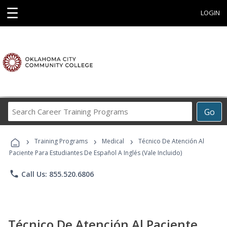
☰
LOGIN
Search
Go
Career
Training
›
›
›
Programs
Training Programs
Medical
Técnico De Atención Al
Paciente Para Estudiantes De Español A Inglés (Vale Incluido)
phone
Call Us: 855.520.6806
Técnico De Atención Al Paciente