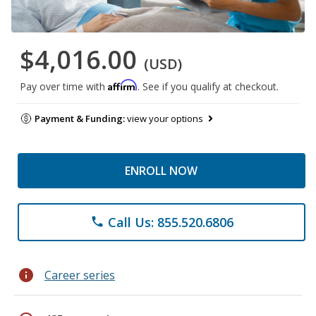
$4,016.00
(USD)
Affirm
Pay over time with
. See if you qualify at checkout.
Payment & Funding:
view your options
ENROLL NOW
Call Us: 855.520.6806
phone
info
Career series